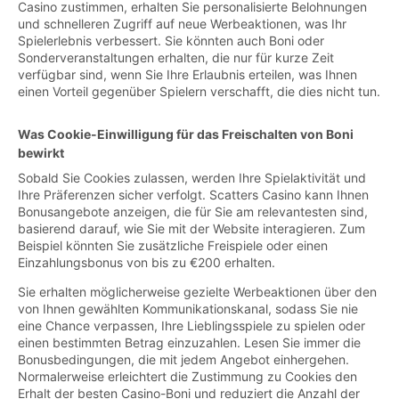
Casino zustimmen, erhalten Sie personalisierte Belohnungen
und schnelleren Zugriff auf neue Werbeaktionen, was Ihr
Spielerlebnis verbessert. Sie könnten auch Boni oder
Sonderveranstaltungen erhalten, die nur für kurze Zeit
verfügbar sind, wenn Sie Ihre Erlaubnis erteilen, was Ihnen
einen Vorteil gegenüber Spielern verschafft, die dies nicht tun.
Was Cookie-Einwilligung für das Freischalten von Boni
bewirkt
Sobald Sie Cookies zulassen, werden Ihre Spielaktivität und
Ihre Präferenzen sicher verfolgt. Scatters Casino kann Ihnen
Bonusangebote anzeigen, die für Sie am relevantesten sind,
basierend darauf, wie Sie mit der Website interagieren. Zum
Beispiel könnten Sie zusätzliche Freispiele oder einen
Einzahlungsbonus von bis zu €200 erhalten.
Sie erhalten möglicherweise gezielte Werbeaktionen über den
von Ihnen gewählten Kommunikationskanal, sodass Sie nie
eine Chance verpassen, Ihre Lieblingsspiele zu spielen oder
einen bestimmten Betrag einzuzahlen. Lesen Sie immer die
Bonusbedingungen, die mit jedem Angebot einhergehen.
Normalerweise erleichtert die Zustimmung zu Cookies den
Erhalt der besten Casino-Boni und reduziert die Anzahl der