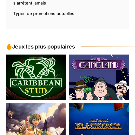
s'arrêtent jamais
Types de promotions actuelles
Méthodes de paiement pour des dépôts rapides et
sécurisés
Retraits fluides avec des limites ajustables
Jeux les plus populaires
Bonus sans dépôt au casino Scatters