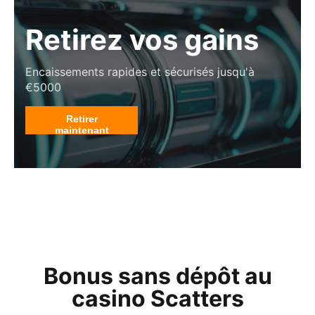
Retirez vos gains
Encaissements rapides et sécurisés jusqu'à
€5000
Retirer
maintenant
Bonus sans dépôt au
casino Scatters