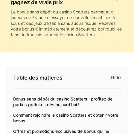
gagnez de vrais prix
Le bonus sans dépôt du casino Scatters permet aux
joueurs de France d'essayer de nouvelles machines à
sous et des jeux de table sans aucun risque. Recevez
votre bonus € immédiatement et découvrez pourquoi les
fans de français adorent le casino Scatters.
Table des matières
Hide
Bonus sans dépôt du casino Scatters : profitez de
parties gratuites dès aujourd'hui !
Comment rejoindre le casino Scatters et obtenir votre
bonus
Offres et promotions exclusives de bonus qui ne