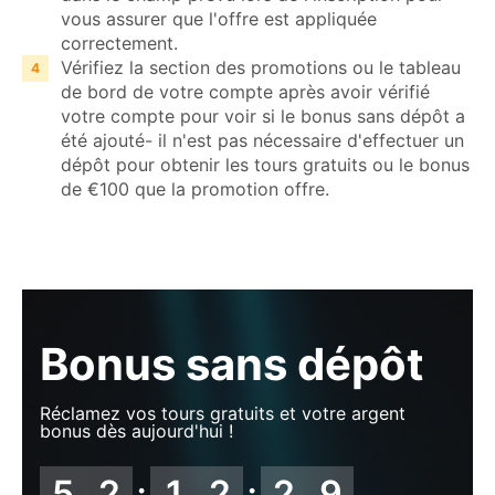
vous assurer que l'offre est appliquée
correctement.
Vérifiez la section des promotions ou le tableau
de bord de votre compte après avoir vérifié
votre compte pour voir si le bonus sans dépôt a
été ajouté- il n'est pas nécessaire d'effectuer un
dépôt pour obtenir les tours gratuits ou le bonus
de €100 que la promotion offre.
Bonus sans dépôt
Réclamez vos tours gratuits et votre argent
bonus dès aujourd'hui !
5
2
1
2
2
8
:
: