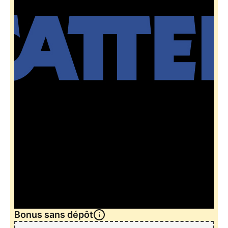
Bonus sans dépôt