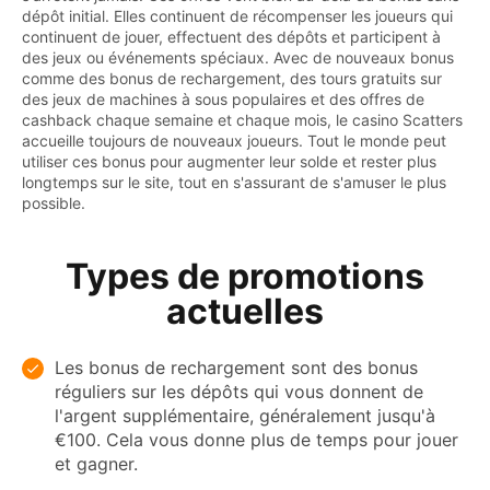
dépôt initial. Elles continuent de récompenser les joueurs qui
continuent de jouer, effectuent des dépôts et participent à
des jeux ou événements spéciaux. Avec de nouveaux bonus
comme des bonus de rechargement, des tours gratuits sur
des jeux de machines à sous populaires et des offres de
cashback chaque semaine et chaque mois, le casino Scatters
accueille toujours de nouveaux joueurs. Tout le monde peut
utiliser ces bonus pour augmenter leur solde et rester plus
longtemps sur le site, tout en s'assurant de s'amuser le plus
possible.
Types de promotions
actuelles
Les bonus de rechargement sont des bonus
réguliers sur les dépôts qui vous donnent de
l'argent supplémentaire, généralement jusqu'à
€100. Cela vous donne plus de temps pour jouer
et gagner.