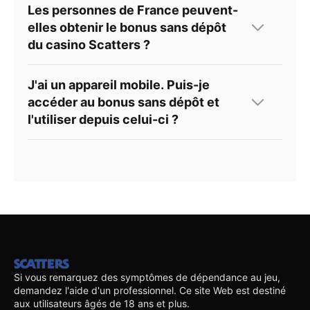
Les personnes de France peuvent-
elles obtenir le bonus sans dépôt
du casino Scatters ?
J'ai un appareil mobile. Puis-je
accéder au bonus sans dépôt et
l'utiliser depuis celui-ci ?
Si vous remarquez des symptômes de dépendance au jeu,
demandez l'aide d'un professionnel. Ce site Web est destiné
aux utilisateurs âgés de 18 ans et plus.