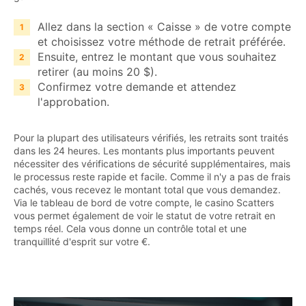
Allez dans la section « Caisse » de votre compte
et choisissez votre méthode de retrait préférée.
Ensuite, entrez le montant que vous souhaitez
retirer (au moins 20 $).
Confirmez votre demande et attendez
l'approbation.
Pour la plupart des utilisateurs vérifiés, les retraits sont traités
dans les 24 heures. Les montants plus importants peuvent
nécessiter des vérifications de sécurité supplémentaires, mais
le processus reste rapide et facile. Comme il n'y a pas de frais
cachés, vous recevez le montant total que vous demandez.
Via le tableau de bord de votre compte, le casino Scatters
vous permet également de voir le statut de votre retrait en
temps réel. Cela vous donne un contrôle total et une
tranquillité d'esprit sur votre €.