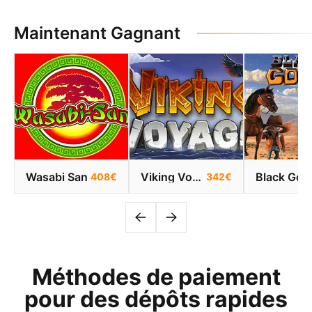
Maintenant Gagnant
Wasabi San
Viking Voyage
Black Gol
408€
342€
Méthodes de paiement
pour des dépôts rapides