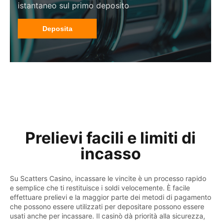
istantaneo sul primo deposito
Deposita
Prelievi facili e limiti di
incasso
Su Scatters Casino, incassare le vincite è un processo rapido
e semplice che ti restituisce i soldi velocemente. È facile
effettuare prelievi e la maggior parte dei metodi di pagamento
che possono essere utilizzati per depositare possono essere
usati anche per incassare. Il casinò dà priorità alla sicurezza,