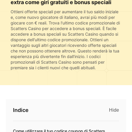
extra come giri gratuiti e bonus speciali
Ottieni offerte speciali per aumentare il tuo saldo iniziale
e, come nuovo giocatore di italiano, avrai più modi per
giocare con € reali. Trova l'ultimo codice promozionale di
Scatters Casino per accedere a bonus speciali. È facile
accedere a bonus speciali su Scatters Casino quando si
dispone dell'ultimo codice promozionale. Ottieni un
vantaggio sugli altri giocatori ricevendo offerte speciali
che non possono ottenere altrove. Questo renderà la tua
esperienza più divertente fin dall'inizio. I codici
promozionali di Scatters Casino sono pensati per
premiare sia i clienti nuovi che quelli abituali.
Indice
Hide
Come utilizzare il tuo codice coupon di Scatters