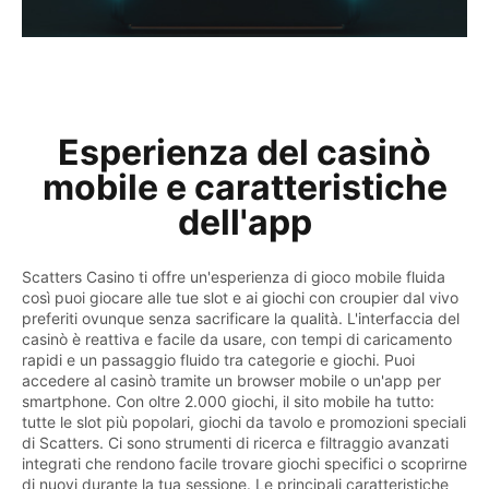
Esperienza del casinò
mobile e caratteristiche
dell'app
Scatters Casino ti offre un'esperienza di gioco mobile fluida
così puoi giocare alle tue slot e ai giochi con croupier dal vivo
preferiti ovunque senza sacrificare la qualità. L'interfaccia del
casinò è reattiva e facile da usare, con tempi di caricamento
rapidi e un passaggio fluido tra categorie e giochi. Puoi
accedere al casinò tramite un browser mobile o un'app per
smartphone. Con oltre 2.000 giochi, il sito mobile ha tutto:
tutte le slot più popolari, giochi da tavolo e promozioni speciali
di Scatters. Ci sono strumenti di ricerca e filtraggio avanzati
integrati che rendono facile trovare giochi specifici o scoprirne
di nuovi durante la tua sessione. Le principali caratteristiche