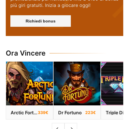
più giri gratuiti. Inizia a giocare oggi!
Richiedi bonus
Ora Vincere
Arctic Fortune
Dr Fortuno
Triple Diam
339€
223€