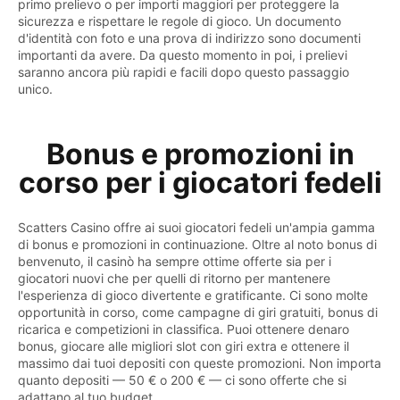
primo prelievo o per importi maggiori per proteggere la
sicurezza e rispettare le regole di gioco. Un documento
d'identità con foto e una prova di indirizzo sono documenti
importanti da avere. Da questo momento in poi, i prelievi
saranno ancora più rapidi e facili dopo questo passaggio
unico.
Bonus e promozioni in
corso per i giocatori fedeli
Scatters Casino offre ai suoi giocatori fedeli un'ampia gamma
di bonus e promozioni in continuazione. Oltre al noto bonus di
benvenuto, il casinò ha sempre ottime offerte sia per i
giocatori nuovi che per quelli di ritorno per mantenere
l'esperienza di gioco divertente e gratificante. Ci sono molte
opportunità in corso, come campagne di giri gratuiti, bonus di
ricarica e competizioni in classifica. Puoi ottenere denaro
bonus, giocare alle migliori slot con giri extra e ottenere il
massimo dai tuoi depositi con queste promozioni. Non importa
quanto depositi — 50 € o 200 € — ci sono offerte che si
adattano al tuo budget.