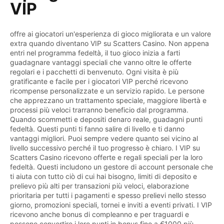
VIP
offre ai giocatori un'esperienza di gioco migliorata e un valore
extra quando diventano VIP su Scatters Casino. Non appena
entri nel programma fedeltà, il tuo gioco inizia a farti
guadagnare vantaggi speciali che vanno oltre le offerte
regolari e i pacchetti di benvenuto. Ogni visita è più
gratificante e facile per i giocatori VIP perché ricevono
ricompense personalizzate e un servizio rapido. Le persone
che apprezzano un trattamento speciale, maggiore libertà e
processi più veloci trarranno beneficio dal programma.
Quando scommetti e depositi denaro reale, guadagni punti
fedeltà. Questi punti ti fanno salire di livello e ti danno
vantaggi migliori. Puoi sempre vedere quanto sei vicino al
livello successivo perché il tuo progresso è chiaro. I VIP su
Scatters Casino ricevono offerte e regali speciali per la loro
fedeltà. Questi includono un gestore di account personale che
ti aiuta con tutto ciò di cui hai bisogno, limiti di deposito e
prelievo più alti per transazioni più veloci, elaborazione
prioritaria per tutti i pagamenti e spesso prelievi nello stesso
giorno, promozioni speciali, tornei e inviti a eventi privati. I VIP
ricevono anche bonus di compleanno e per traguardi e
possono convertire i loro punti in bonus fino a €1000 più