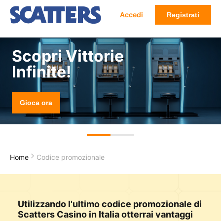
Accedi
Registrati
Scopri Vittorie
Infinite!
Gioca ora
Home
Codice promozionale
Utilizzando l'ultimo codice promozionale di
Scatters Casino in Italia otterrai vantaggi