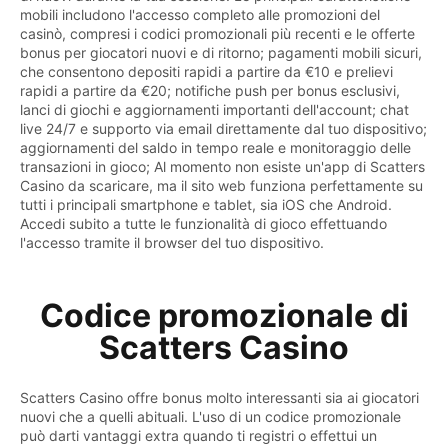
mobili includono l'accesso completo alle promozioni del
casinò, compresi i codici promozionali più recenti e le offerte
bonus per giocatori nuovi e di ritorno; pagamenti mobili sicuri,
che consentono depositi rapidi a partire da €10 e prelievi
rapidi a partire da €20; notifiche push per bonus esclusivi,
lanci di giochi e aggiornamenti importanti dell'account; chat
live 24/7 e supporto via email direttamente dal tuo dispositivo;
aggiornamenti del saldo in tempo reale e monitoraggio delle
transazioni in gioco; Al momento non esiste un'app di Scatters
Casino da scaricare, ma il sito web funziona perfettamente su
tutti i principali smartphone e tablet, sia iOS che Android.
Accedi subito a tutte le funzionalità di gioco effettuando
l'accesso tramite il browser del tuo dispositivo.
Codice promozionale di
Scatters Casino
Scatters Casino offre bonus molto interessanti sia ai giocatori
nuovi che a quelli abituali. L'uso di un codice promozionale
può darti vantaggi extra quando ti registri o effettui un