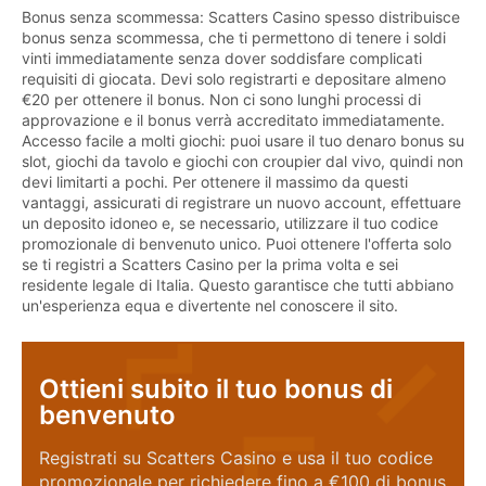
Bonus senza scommessa: Scatters Casino spesso distribuisce
bonus senza scommessa, che ti permettono di tenere i soldi
vinti immediatamente senza dover soddisfare complicati
requisiti di giocata. Devi solo registrarti e depositare almeno
€20 per ottenere il bonus. Non ci sono lunghi processi di
approvazione e il bonus verrà accreditato immediatamente.
Accesso facile a molti giochi: puoi usare il tuo denaro bonus su
slot, giochi da tavolo e giochi con croupier dal vivo, quindi non
devi limitarti a pochi. Per ottenere il massimo da questi
vantaggi, assicurati di registrare un nuovo account, effettuare
un deposito idoneo e, se necessario, utilizzare il tuo codice
promozionale di benvenuto unico. Puoi ottenere l'offerta solo
se ti registri a Scatters Casino per la prima volta e sei
residente legale di Italia. Questo garantisce che tutti abbiano
un'esperienza equa e divertente nel conoscere il sito.
Ottieni subito il tuo bonus di
benvenuto
Registrati su Scatters Casino e usa il tuo codice
promozionale per richiedere fino a €100 di bonus