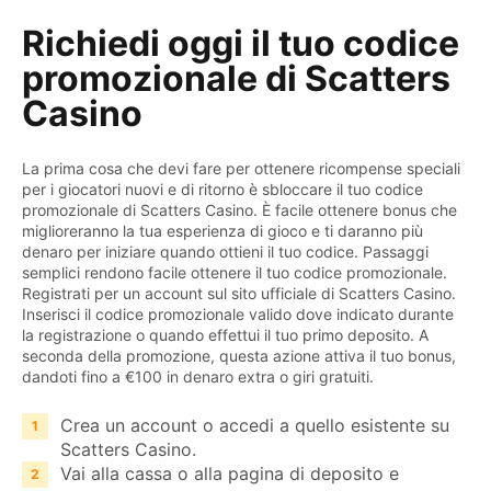
Richiedi oggi il tuo codice
promozionale di Scatters
Casino
La prima cosa che devi fare per ottenere ricompense speciali
per i giocatori nuovi e di ritorno è sbloccare il tuo codice
promozionale di Scatters Casino. È facile ottenere bonus che
miglioreranno la tua esperienza di gioco e ti daranno più
denaro per iniziare quando ottieni il tuo codice. Passaggi
semplici rendono facile ottenere il tuo codice promozionale.
Registrati per un account sul sito ufficiale di Scatters Casino.
Inserisci il codice promozionale valido dove indicato durante
la registrazione o quando effettui il tuo primo deposito. A
seconda della promozione, questa azione attiva il tuo bonus,
dandoti fino a €100 in denaro extra o giri gratuiti.
Crea un account o accedi a quello esistente su
Scatters Casino.
Vai alla cassa o alla pagina di deposito e