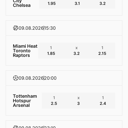
City
1.95
3.1
3.2
Chelsea
09.08.2026
15:30
Miami Heat
1
x
1
Toronto
1.85
3.2
2.15
Raptors
09.08.2026
20:00
Tottenham
1
x
1
Hotspur
2.5
3
2.4
Arsenal
09.08.2026
23:10