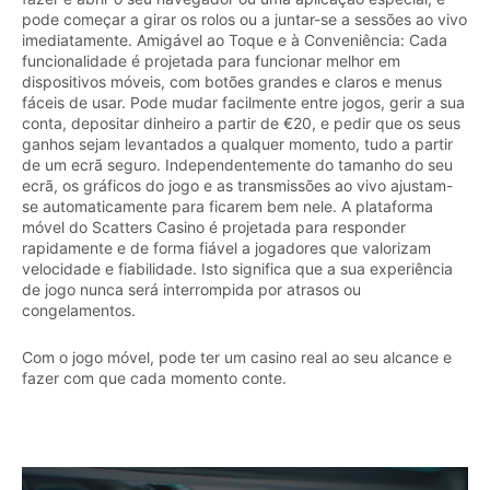
pode começar a girar os rolos ou a juntar-se a sessões ao vivo
imediatamente. Amigável ao Toque e à Conveniência: Cada
funcionalidade é projetada para funcionar melhor em
dispositivos móveis, com botões grandes e claros e menus
fáceis de usar. Pode mudar facilmente entre jogos, gerir a sua
conta, depositar dinheiro a partir de €20, e pedir que os seus
ganhos sejam levantados a qualquer momento, tudo a partir
de um ecrã seguro. Independentemente do tamanho do seu
ecrã, os gráficos do jogo e as transmissões ao vivo ajustam-
se automaticamente para ficarem bem nele. A plataforma
móvel do Scatters Casino é projetada para responder
rapidamente e de forma fiável a jogadores que valorizam
velocidade e fiabilidade. Isto significa que a sua experiência
de jogo nunca será interrompida por atrasos ou
congelamentos.
Com o jogo móvel, pode ter um casino real ao seu alcance e
fazer com que cada momento conte.