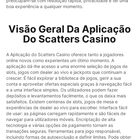
preocupam-se com resolução rápida, privacidade e ter uma
boa experiência a qualquer momento.
Visão Geral Da Aplicação
Do Scatters Casino
A Aplicação do Scatters Casino oferece tanto a jogadores
online novos como experientes um ótimo momento. A
aplicação dá-lhe acesso a uma enorme seleção de jogos de
slots, jogos com dealer ao vivo e jackpots que continuam a
crescer. É fácil explorar a biblioteca de jogos, gerir a sua
conta e aproveitar ofertas especiais graças à navegação fácil
e a uma interface simples. Os utilizadores podem fazer
depósitos e levantamentos facilmente, o que os deixa mais
satisfeitos. Existem centenas de slots, jogos de mesa e
experiências de dealer ao vivo para escolher. Interface fácil
de usar: as páginas carregam rapidamente e são fáceis de
navegar para utilizadores móveis. Encriptação de alta
tecnologia e várias opções de pagamento tornam as
transações seguras. Ferramentas para jogo responsável,
incluindo formas de autoexclusão e definir limites. Pode obter