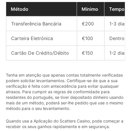
Método
Mínimo
Tempo De
Transferência Bancária
€200
1-3 dias ú
Carteira Eletrónica
€100
Dentro de
Cartão De Crédito/Débito
€150
1-2 dias ú
Tenha em atenção que apenas contas totalmente verificadas
podem solicitar levantamentos. Certifique-se de que a sua
verificação é feita com antecedência para evitar quaisquer
atrasos. Para cumprir as regras de conformidade para
residentes do português, se tiver depositado dinheiro usando
mais de um método, poderá ser-lhe pedido que use o mesmo
método para o seu levantamento.
Quando usa a Aplicação do Scatters Casino, pode começar a
receber os seus ganhos rapidamente e em segurança.