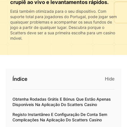
crupiê ao vivo e levantamentos rápidos.
Está também otimizada para o seu dispositivo. Com
suporte total para jogadores do Portugal, pode jogar sem
quaisquer problemas e acompanhar os seus fundos de
jogo a partir de qualquer lugar. Descubra porque o
Scatters deve ser a sua primeira escolha para um casino
móvel.
Índice
Hide
Obtenha Rodadas Grátis E Bónus Que Estão Apenas
Disponíveis Na Aplicação Do Scatters Casino
Registo Instantâneo E Configuração De Conta Sem
Complicações Na Aplicação Do Scatters Casino