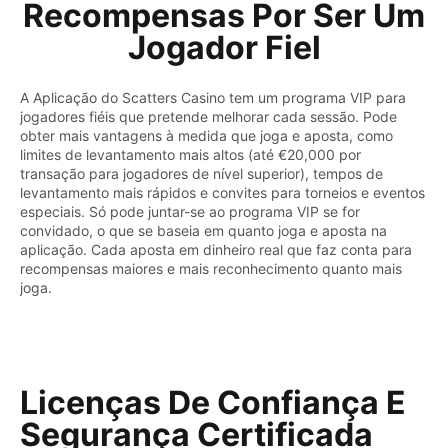
Recompensas Por Ser Um
Jogador Fiel
A Aplicação do Scatters Casino tem um programa VIP para
jogadores fiéis que pretende melhorar cada sessão. Pode
obter mais vantagens à medida que joga e aposta, como
limites de levantamento mais altos (até €20,000 por
transação para jogadores de nível superior), tempos de
levantamento mais rápidos e convites para torneios e eventos
especiais. Só pode juntar-se ao programa VIP se for
convidado, o que se baseia em quanto joga e aposta na
aplicação. Cada aposta em dinheiro real que faz conta para
recompensas maiores e mais reconhecimento quanto mais
joga.
Licenças De Confiança E
Segurança Certificada