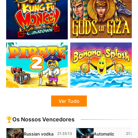
Ver Tudo
Os Nossos Vencedores
Russian vodka
21:35:13
Automatic
21:35: