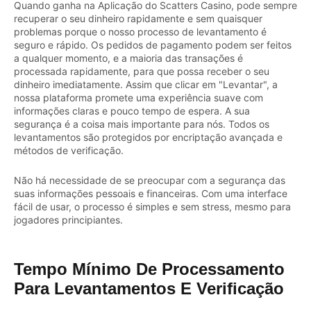
Quando ganha na Aplicação do Scatters Casino, pode sempre
recuperar o seu dinheiro rapidamente e sem quaisquer
problemas porque o nosso processo de levantamento é
seguro e rápido. Os pedidos de pagamento podem ser feitos
a qualquer momento, e a maioria das transações é
processada rapidamente, para que possa receber o seu
dinheiro imediatamente. Assim que clicar em "Levantar", a
nossa plataforma promete uma experiência suave com
informações claras e pouco tempo de espera. A sua
segurança é a coisa mais importante para nós. Todos os
levantamentos são protegidos por encriptação avançada e
métodos de verificação.
Não há necessidade de se preocupar com a segurança das
suas informações pessoais e financeiras. Com uma interface
fácil de usar, o processo é simples e sem stress, mesmo para
jogadores principiantes.
Tempo Mínimo De Processamento
Para Levantamentos E Verificação