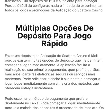
transação. Um depósito de €10 é suficiente para começar.
Porque é fácil de configurar, nada o impede de experimentar
todos os jogos e promoções da Aplicação do Scatters Casino.
Múltiplas Opções De
Depósito Para Jogo
Rápido
Fazer um depósito na Aplicação do Scatters Casino é fácil
porque existem muitas opções de depósito que lhe permitem
começar a jogar imediatamente. A aplicação facilita a
realização do seu primeiro pagamento, quer prefira cartões
bancários, carteiras eletrónicas seguras ou serviços mais
modernos. Pode adicionar dinheiro à sua conta e começar a
jogar jogos imediatamente com a maioria dos métodos que
oferecem entrega instantânea.
Pode escolher o método de pagamento que prefere
diretamente no caixa. Pode começar a jogar imediatamente
porque a maioria dos depósitos é processada de imediato. Os