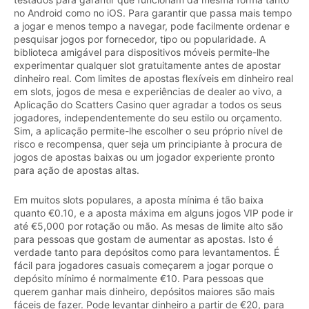
no Android como no iOS. Para garantir que passa mais tempo
a jogar e menos tempo a navegar, pode facilmente ordenar e
pesquisar jogos por fornecedor, tipo ou popularidade. A
biblioteca amigável para dispositivos móveis permite-lhe
experimentar qualquer slot gratuitamente antes de apostar
dinheiro real. Com limites de apostas flexíveis em dinheiro real
em slots, jogos de mesa e experiências de dealer ao vivo, a
Aplicação do Scatters Casino quer agradar a todos os seus
jogadores, independentemente do seu estilo ou orçamento.
Sim, a aplicação permite-lhe escolher o seu próprio nível de
risco e recompensa, quer seja um principiante à procura de
jogos de apostas baixas ou um jogador experiente pronto
para ação de apostas altas.
Em muitos slots populares, a aposta mínima é tão baixa
quanto €0.10, e a aposta máxima em alguns jogos VIP pode ir
até €5,000 por rotação ou mão. As mesas de limite alto são
para pessoas que gostam de aumentar as apostas. Isto é
verdade tanto para depósitos como para levantamentos. É
fácil para jogadores casuais começarem a jogar porque o
depósito mínimo é normalmente €10. Para pessoas que
querem ganhar mais dinheiro, depósitos maiores são mais
fáceis de fazer. Pode levantar dinheiro a partir de €20, para