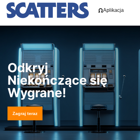
Aplikacja
Odkryj
Niekończące się
Wygrane!
Zagraj teraz