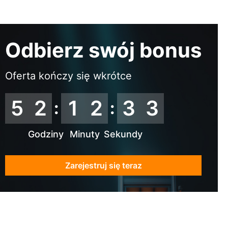
Odbierz swój bonus
Oferta kończy się wkrótce
5
2
1
2
3
1
:
:
Godziny
Minuty
Sekundy
Zarejestruj się teraz