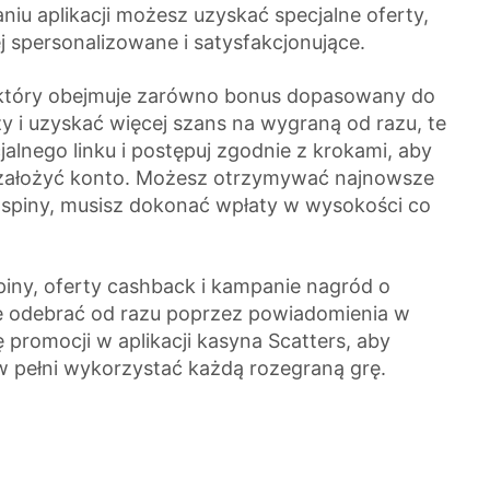
iu aplikacji możesz uzyskać specjalne oferty,
j spersonalizowane i satysfakcjonujące.
y, który obejmuje zarówno bonus dopasowany do
y i uzyskać więcej szans na wygraną od razu, te
alnego linku i postępuj zgodnie z krokami, aby
b założyć konto. Możesz otrzymywać najnowsze
 spiny, musisz dokonać wpłaty w wysokości co
iny, oferty cashback i kampanie nagród o
je odebrać od razu poprzez powiadomienia w
 promocji w aplikacji kasyna Scatters, aby
w pełni wykorzystać każdą rozegraną grę.