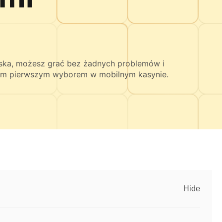
lska, możesz grać bez żadnych problemów i
woim pierwszym wyborem w mobilnym kasynie.
Hide