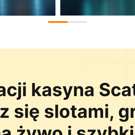
acji kasyna Sca
z się slotami, g
a żywo i szybk