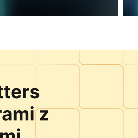
tters
rami z
imi