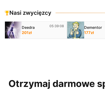
Nasi zwycięzcy
05:39:16
Belladonna
Deedra
416zł
201zł
Otrzymaj darmowe spi