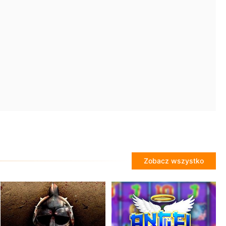
Zobacz wszystko