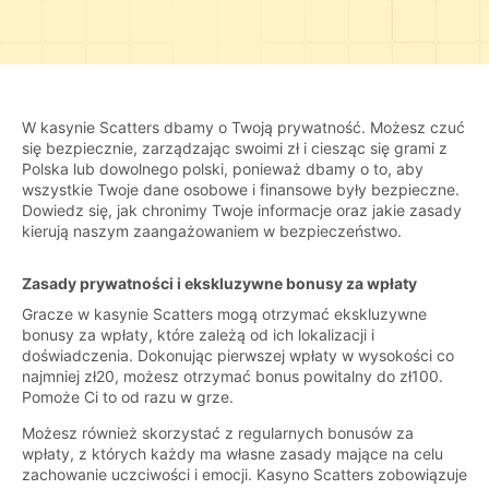
W kasynie Scatters dbamy o Twoją prywatność. Możesz czuć
się bezpiecznie, zarządzając swoimi zł i ciesząc się grami z
Polska lub dowolnego polski, ponieważ dbamy o to, aby
wszystkie Twoje dane osobowe i finansowe były bezpieczne.
Dowiedz się, jak chronimy Twoje informacje oraz jakie zasady
kierują naszym zaangażowaniem w bezpieczeństwo.
Zasady prywatności i ekskluzywne bonusy za wpłaty
Gracze w kasynie Scatters mogą otrzymać ekskluzywne
bonusy za wpłaty, które zależą od ich lokalizacji i
doświadczenia. Dokonując pierwszej wpłaty w wysokości co
najmniej zł20, możesz otrzymać bonus powitalny do zł100.
Pomoże Ci to od razu w grze.
Możesz również skorzystać z regularnych bonusów za
wpłaty, z których każdy ma własne zasady mające na celu
zachowanie uczciwości i emocji. Kasyno Scatters zobowiązuje