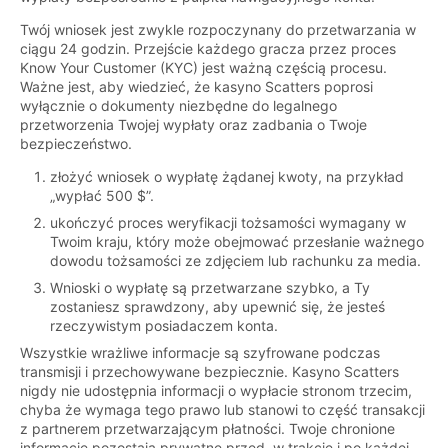
Twój wniosek jest zwykle rozpoczynany do przetwarzania w
ciągu 24 godzin. Przejście każdego gracza przez proces
Know Your Customer (KYC) jest ważną częścią procesu.
Ważne jest, aby wiedzieć, że kasyno Scatters poprosi
wyłącznie o dokumenty niezbędne do legalnego
przetworzenia Twojej wypłaty oraz zadbania o Twoje
bezpieczeństwo.
złożyć wniosek o wypłatę żądanej kwoty, na przykład
„wypłać 500 $”.
ukończyć proces weryfikacji tożsamości wymagany w
Twoim kraju, który może obejmować przesłanie ważnego
dowodu tożsamości ze zdjęciem lub rachunku za media.
Wnioski o wypłatę są przetwarzane szybko, a Ty
zostaniesz sprawdzony, aby upewnić się, że jesteś
rzeczywistym posiadaczem konta.
Wszystkie wrażliwe informacje są szyfrowane podczas
transmisji i przechowywane bezpiecznie. Kasyno Scatters
nigdy nie udostępnia informacji o wypłacie stronom trzecim,
chyba że wymaga tego prawo lub stanowi to część transakcji
z partnerem przetwarzającym płatności. Twoje chronione
informacje pozostają prywatne przed, w trakcie i po każdej