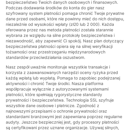
bezpieczeństwo Twoich danych osobowych i finansowych.
Podczas dodawania środków do konta do gier nasz
szyfrowany system płatności pomaga chronić Twoje prywatne
dane przed osobami, które nie powinny mieć do nich dostępu,
niezależnie od wysokości wpłaty (zł20 lub 2 000). Każda
oferowana przez nas metoda płatności została starannie
wybrana ze względu na silne protokoły bezpieczeństwa i
niezawodność, aby zapewnić Ci spokój. Nasz plan dotyczący
bezpieczeństwa płatności opiera się na silnej weryfikacji
tożsamości oraz przestrzeganiu międzynarodowych
standardów przeciwdziałania oszustwom.
Nasz zespół uważnie monitoruje wszystkie transakcje i
korzysta z zaawansowanych narzędzi oceny ryzyka przed
każdą wpłatą lub wypłatą. Pomaga to zapobiec podejrzanej
aktywności i chronić Twoje środki. Nasza platforma
współpracuje wyłącznie z autoryzowanymi systemami
płatności, które spełniają rygorystyczne standardy
prywatności i bezpieczeństwa. Technologia SSL szyfruje
wszystkie dane osobowe i płatnicze. Zgodność z
najnowszymi przepisami o ochronie prywatności oraz
standardami branżowymi jest zapewniana poprzez regularne
audyty. Jeszcze bezpieczniej jest, gdy procesory płatności
są certyfikowani przez uznane organizacje. Używaj silnych,