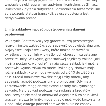
wypłacie dzięki regularnym audytom i kontrolom. Jeśli masz
jakiekolwiek pytania dotyczące udowodnienia tożsamości lub
sprawdzenia statusu transakcji, zawsze dostępna jest
dedykowana pomoc.
Limity zakładów i sposób postępowania z danymi
osobowymi
W kasynie Scatters wszyscy gracze muszą przestrzegać
jasnych limitów zakładów, aby zapewnić odpowiedzialną grę.
Najwyższe i najniższe kwoty, które można obstawić w
określonych grach lub w określonych okresach, są ustalane
przez te limity. W zwykłej grze stołowej najniższy zakład, jaki
można postawić, wynosi zł1, a najwyższy zakład, jaki można
postawić, wynosi zł500 za rundę. Różne gry slotowe mają
różne zakłady, które mogą wynosić od zł0,10 do zł200 za
spin. Środki bonusowe również mają limity obrotu, aby
zapewnić jasność podczas gry z promocjami. Gdy mają
zastosowanie, mogą obowiązywać zasady maksymalnego
zakładu. Na przykład podczas korzystania z kredytów
bonusowych nie można obstawiać więcej niż 5 za spin. Jeśli
gracze naruszą te limity, mogą utracić możliwość korzystania
z bonusów, dlatego powinni sprawdzić aktualne zasady