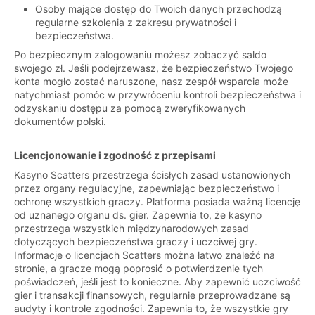
Osoby mające dostęp do Twoich danych przechodzą
regularne szkolenia z zakresu prywatności i
bezpieczeństwa.
Po bezpiecznym zalogowaniu możesz zobaczyć saldo
swojego zł. Jeśli podejrzewasz, że bezpieczeństwo Twojego
konta mogło zostać naruszone, nasz zespół wsparcia może
natychmiast pomóc w przywróceniu kontroli bezpieczeństwa i
odzyskaniu dostępu za pomocą zweryfikowanych
dokumentów polski.
Licencjonowanie i zgodność z przepisami
Kasyno Scatters przestrzega ścisłych zasad ustanowionych
przez organy regulacyjne, zapewniając bezpieczeństwo i
ochronę wszystkich graczy. Platforma posiada ważną licencję
od uznanego organu ds. gier. Zapewnia to, że kasyno
przestrzega wszystkich międzynarodowych zasad
dotyczących bezpieczeństwa graczy i uczciwej gry.
Informacje o licencjach Scatters można łatwo znaleźć na
stronie, a gracze mogą poprosić o potwierdzenie tych
poświadczeń, jeśli jest to konieczne. Aby zapewnić uczciwość
gier i transakcji finansowych, regularnie przeprowadzane są
audyty i kontrole zgodności. Zapewnia to, że wszystkie gry