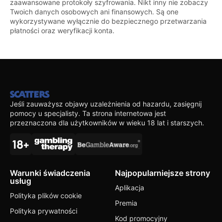
zaawansowane protokoły szyfrowania. Nikt inny nie zobaczy
Twoich danych osobowych ani finansowych. Są one
wykorzystywane wyłącznie do bezpiecznego przetwarzania
płatności oraz weryfikacji konta.
Jeśli zauważysz objawy uzależnienia od hazardu, zasięgnij
pomocy u specjalisty. Ta strona internetowa jest
przeznaczona dla użytkowników w wieku 18 lat i starszych.
Warunki świadczenia
Najpopularniejsze strony
usług
Aplikacja
Polityka plików cookie
Premia
Polityka prywatności
Kod promocyjny