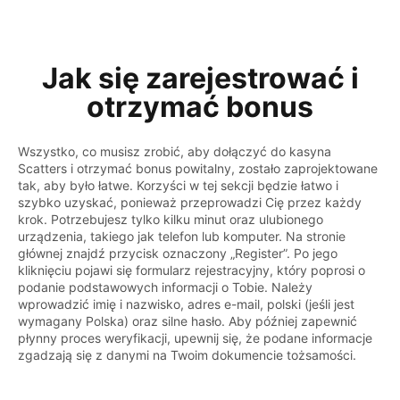
Jak się zarejestrować i
otrzymać bonus
Wszystko, co musisz zrobić, aby dołączyć do kasyna
Scatters i otrzymać bonus powitalny, zostało zaprojektowane
tak, aby było łatwe. Korzyści w tej sekcji będzie łatwo i
szybko uzyskać, ponieważ przeprowadzi Cię przez każdy
krok. Potrzebujesz tylko kilku minut oraz ulubionego
urządzenia, takiego jak telefon lub komputer. Na stronie
głównej znajdź przycisk oznaczony „Register”. Po jego
kliknięciu pojawi się formularz rejestracyjny, który poprosi o
podanie podstawowych informacji o Tobie. Należy
wprowadzić imię i nazwisko, adres e-mail, polski (jeśli jest
wymagany Polska) oraz silne hasło. Aby później zapewnić
płynny proces weryfikacji, upewnij się, że podane informacje
zgadzają się z danymi na Twoim dokumencie tożsamości.