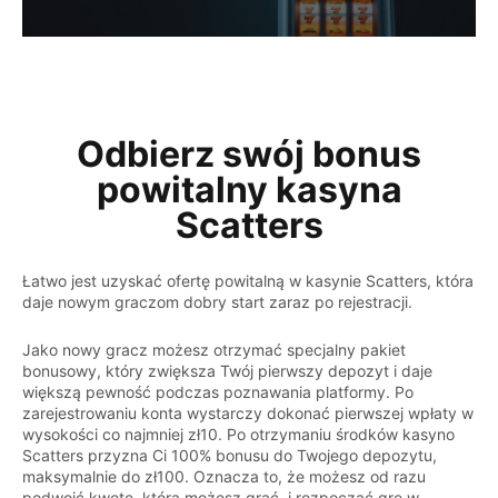
Odbierz swój bonus
powitalny kasyna
Scatters
Łatwo jest uzyskać ofertę powitalną w kasynie Scatters, która
daje nowym graczom dobry start zaraz po rejestracji.
Jako nowy gracz możesz otrzymać specjalny pakiet
bonusowy, który zwiększa Twój pierwszy depozyt i daje
większą pewność podczas poznawania platformy. Po
zarejestrowaniu konta wystarczy dokonać pierwszej wpłaty w
wysokości co najmniej zł10. Po otrzymaniu środków kasyno
Scatters przyzna Ci 100% bonusu do Twojego depozytu,
maksymalnie do zł100. Oznacza to, że możesz od razu
podwoić kwotę, którą możesz grać, i rozpocząć grę w