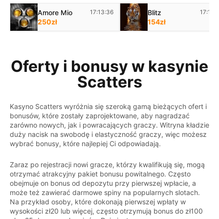
Amore Mio
17:13:36
Blitz
17:13:
250zł
154zł
Oferty i bonusy w kasynie
Scatters
Kasyno Scatters wyróżnia się szeroką gamą bieżących ofert i
bonusów, które zostały zaprojektowane, aby nagradzać
zarówno nowych, jak i powracających graczy. Witryna kładzie
duży nacisk na swobodę i elastyczność graczy, więc możesz
wybrać bonusy, które najlepiej Ci odpowiadają.
Zaraz po rejestracji nowi gracze, którzy kwalifikują się, mogą
otrzymać atrakcyjny pakiet bonusu powitalnego. Często
obejmuje on bonus od depozytu przy pierwszej wpłacie, a
może też zawierać darmowe spiny na popularnych slotach.
Na przykład osoby, które dokonają pierwszej wpłaty w
wysokości zł20 lub więcej, często otrzymują bonus do zł100