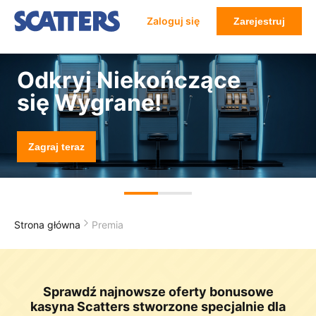
Zaloguj się
Zarejestruj
Odkryj Niekończące
się Wygrane!
Zagraj teraz
Strona główna
Premia
Sprawdź najnowsze oferty bonusowe
kasyna Scatters stworzone specjalnie dla