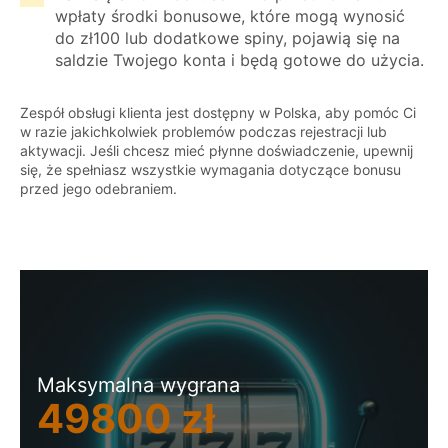
wpłaty środki bonusowe, które mogą wynosić
do zł100 lub dodatkowe spiny, pojawią się na
saldzie Twojego konta i będą gotowe do użycia.
Zespół obsługi klienta jest dostępny w Polska, aby pomóc Ci
w razie jakichkolwiek problemów podczas rejestracji lub
aktywacji. Jeśli chcesz mieć płynne doświadczenie, upewnij
się, że spełniasz wszystkie wymagania dotyczące bonusu
przed jego odebraniem.
Maksymalna wygrana
49800 zł