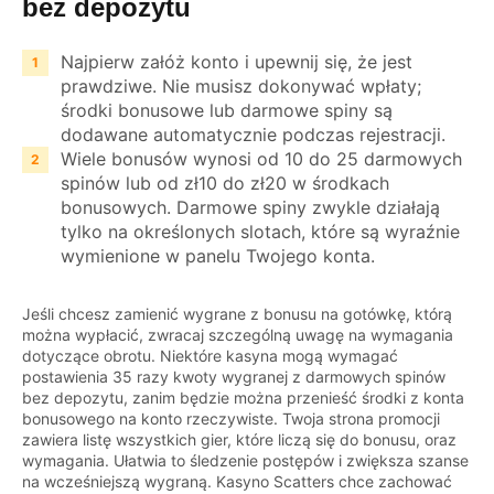
bez depozytu
Najpierw załóż konto i upewnij się, że jest
prawdziwe. Nie musisz dokonywać wpłaty;
środki bonusowe lub darmowe spiny są
dodawane automatycznie podczas rejestracji.
Wiele bonusów wynosi od 10 do 25 darmowych
spinów lub od zł10 do zł20 w środkach
bonusowych. Darmowe spiny zwykle działają
tylko na określonych slotach, które są wyraźnie
wymienione w panelu Twojego konta.
Jeśli chcesz zamienić wygrane z bonusu na gotówkę, którą
można wypłacić, zwracaj szczególną uwagę na wymagania
dotyczące obrotu. Niektóre kasyna mogą wymagać
postawienia 35 razy kwoty wygranej z darmowych spinów
bez depozytu, zanim będzie można przenieść środki z konta
bonusowego na konto rzeczywiste. Twoja strona promocji
zawiera listę wszystkich gier, które liczą się do bonusu, oraz
wymagania. Ułatwia to śledzenie postępów i zwiększa szanse
na wcześniejszą wygraną. Kasyno Scatters chce zachować