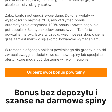
ulubione sloty lub gry stołowe.
Załóż konto i potwierdź swoje dane. Dokonaj wpłaty w
wysokości co najmniej zł10, aby otrzymać bonus.
Automatycznie otrzymasz 100% bonusu powitalnego; nie
potrzebujesz żadnych kodów bonusowych. Ta oferta
powitalna ma być łatwa w użyciu, więc możesz skupić się na
grze zamiast martwić się skomplikowanymi wymaganiami.
W ramach bieżącego pakietu powitalnego dla graczy z polski
zwracaj uwagę na dodatkowe darmowe spiny lub specjalne
oferty, które mogą być dostępne w Twoim regionie.
Odbierz swój bonus powitalny
Bonus bez depozytu i
szanse na darmowe spiny