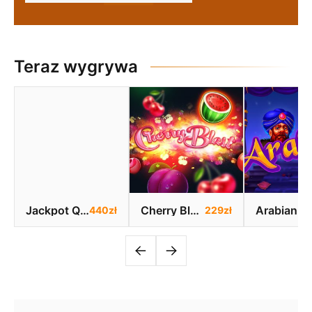
Teraz wygrywa
Jackpot Quest
Cherry Blast
Arabi
440zł
229zł