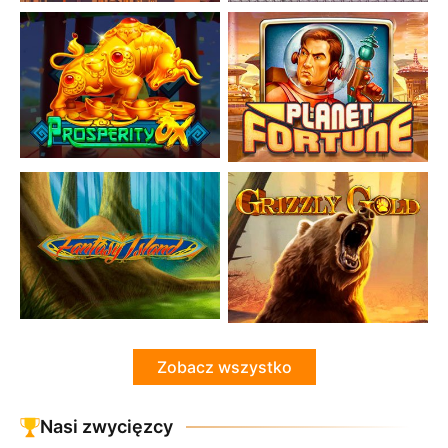
Zobacz wszystko
Nasi zwycięzcy