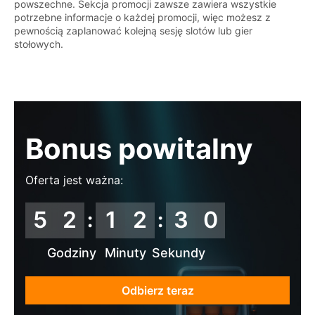
powszechne. Sekcja promocji zawsze zawiera wszystkie
potrzebne informacje o każdej promocji, więc możesz z
pewnością zaplanować kolejną sesję slotów lub gier
stołowych.
Bonus powitalny
Oferta jest ważna:
5
2
1
2
2
9
:
:
Godziny
Minuty
Sekundy
Odbierz teraz