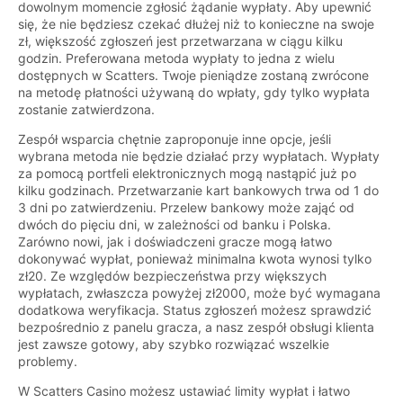
dowolnym momencie zgłosić żądanie wypłaty. Aby upewnić
się, że nie będziesz czekać dłużej niż to konieczne na swoje
zł, większość zgłoszeń jest przetwarzana w ciągu kilku
godzin. Preferowana metoda wypłaty to jedna z wielu
dostępnych w Scatters. Twoje pieniądze zostaną zwrócone
na metodę płatności używaną do wpłaty, gdy tylko wypłata
zostanie zatwierdzona.
Zespół wsparcia chętnie zaproponuje inne opcje, jeśli
wybrana metoda nie będzie działać przy wypłatach. Wypłaty
za pomocą portfeli elektronicznych mogą nastąpić już po
kilku godzinach. Przetwarzanie kart bankowych trwa od 1 do
3 dni po zatwierdzeniu. Przelew bankowy może zająć od
dwóch do pięciu dni, w zależności od banku i Polska.
Zarówno nowi, jak i doświadczeni gracze mogą łatwo
dokonywać wypłat, ponieważ minimalna kwota wynosi tylko
zł20. Ze względów bezpieczeństwa przy większych
wypłatach, zwłaszcza powyżej zł2000, może być wymagana
dodatkowa weryfikacja. Status zgłoszeń możesz sprawdzić
bezpośrednio z panelu gracza, a nasz zespół obsługi klienta
jest zawsze gotowy, aby szybko rozwiązać wszelkie
problemy.
W Scatters Casino możesz ustawiać limity wypłat i łatwo