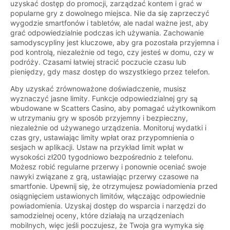
uzyskać dostęp do promocji, zarządzać kontem i grać w
popularne gry z dowolnego miejsca. Nie da się zaprzeczyć
wygodzie smartfonów i tabletów, ale nadal ważne jest, aby
grać odpowiedzialnie podczas ich używania. Zachowanie
samodyscypliny jest kluczowe, aby gra pozostała przyjemna i
pod kontrolą, niezależnie od tego, czy jesteś w domu, czy w
podróży. Czasami łatwiej stracić poczucie czasu lub
pieniędzy, gdy masz dostęp do wszystkiego przez telefon.
Aby uzyskać zrównoważone doświadczenie, musisz
wyznaczyć jasne limity. Funkcje odpowiedzialnej gry są
wbudowane w Scatters Casino, aby pomagać użytkownikom
w utrzymaniu gry w sposób przyjemny i bezpieczny,
niezależnie od używanego urządzenia. Monitoruj wydatki i
czas gry, ustawiając limity wpłat oraz przypomnienia o
sesjach w aplikacji. Ustaw na przykład limit wpłat w
wysokości zł200 tygodniowo bezpośrednio z telefonu.
Możesz robić regularne przerwy i ponownie oceniać swoje
nawyki związane z grą, ustawiając przerwy czasowe na
smartfonie. Upewnij się, że otrzymujesz powiadomienia przed
osiągnięciem ustawionych limitów, włączając odpowiednie
powiadomienia. Uzyskaj dostęp do wsparcia i narzędzi do
samodzielnej oceny, które działają na urządzeniach
mobilnych, więc jeśli poczujesz, że Twoja gra wymyka się