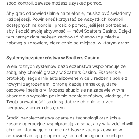
spod kontroli, zawsze możesz uzyskać pomoc.
Aby grać odpowiedzialnie na telefonie, musisz być świadomy
każdej sesji. Powinieneś korzystać ze wszystkich kontroli
dostępnych na koncie i prosić o pomoc, jeśli jest potrzebna,
aby śledzić swoją aktywność — mówi Scatters Casino. Dzięki
tym narzędziom możesz zachować równowagę między
zabawą a zdrowiem, niezależnie od miejsca, w którym grasz.
Systemy bezpieczeństwa w Scatters Casino
Wiele różnych systemów bezpieczeństwa współpracuje ze
sobą, aby chronić graczy w Scatters Casino. Eksperckie
protokoły, regularnie aktualizowane w celu radzenia sobie z
nowymi zagrożeniami, chronią każdą transakcję, dane
osobowe i sesję gry. Możesz skupić się na zabawie w tym
obszarze o wysokim poziomie bezpieczeństwa, wiedząc, że
Twoja prywatność i saldo są dobrze chronione przed
nieupoważnionym dostępem.
Środki bezpieczeństwa oparte na technologii oraz ścisłe
zasady operacyjne współpracują ze sobą, aby w każdej chwili
chronić informacje o koncie i zł. Nasze zaangażowanie w
odpowiedzialną grę opiera się na technologiach takich jak