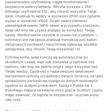
zaawansowane szyfrowanie, ciągłe monitorowanie i
bezpieczne uwierzytelnianie. Witryna korzysta z 256-
bitowego szyfrowania SSL, aby chronić wszystkie Twoje
dane. Obejmuje to wpłaty w wysokości zł100 oraz żądania
wypłat w wysokości zł500. Dzięki uwierzytelnianiu
wieloskładnikowemu (MFA) nawet w przypadku kradzieży
hasła nikt inny nie uzyska dostępu do konta bez Twojej
zgody. Monitorowanie oszustw w czasie rzeczywistym —
automatyczne narzędzia analizują transakcje pod kątem
nietypowych zachowań i natychmiast zgłaszają wszelkie
odstępstwa, aby chronić Twoją tożsamość i zł.
Ochrona konta: sesje kończą się automatycznie po
określonym czasie, więc jeśli zostawisz urządzenie bez
nadzoru, nikt inny nie będzie mógł z niego korzystać bez
Twojej wiedzy. Zgodność z najsurowszymi światowymi
standardami ochrony prywatności danych oznacza, że tylko
upoważniony personel ma dostęp do danych osobowych
zgodnie ze ścisłymi protokołami. Każdy z Polska lub z
dowolnego miejsca na świecie może grać w Scatters Casino,
mając pewność, że będzie to bezpieczne i uczciwe przez
cały czas.