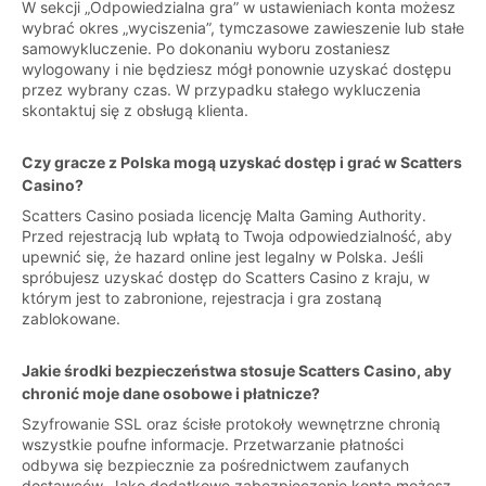
W sekcji „Odpowiedzialna gra” w ustawieniach konta możesz
wybrać okres „wyciszenia”, tymczasowe zawieszenie lub stałe
samowykluczenie. Po dokonaniu wyboru zostaniesz
wylogowany i nie będziesz mógł ponownie uzyskać dostępu
przez wybrany czas. W przypadku stałego wykluczenia
skontaktuj się z obsługą klienta.
Czy gracze z Polska mogą uzyskać dostęp i grać w Scatters
Casino?
Scatters Casino posiada licencję Malta Gaming Authority.
Przed rejestracją lub wpłatą to Twoja odpowiedzialność, aby
upewnić się, że hazard online jest legalny w Polska. Jeśli
spróbujesz uzyskać dostęp do Scatters Casino z kraju, w
którym jest to zabronione, rejestracja i gra zostaną
zablokowane.
Jakie środki bezpieczeństwa stosuje Scatters Casino, aby
chronić moje dane osobowe i płatnicze?
Szyfrowanie SSL oraz ścisłe protokoły wewnętrzne chronią
wszystkie poufne informacje. Przetwarzanie płatności
odbywa się bezpiecznie za pośrednictwem zaufanych
dostawców. Jako dodatkowe zabezpieczenie konta możesz