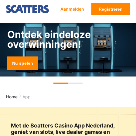
Aanmelden
Registreren
Ontdek eindeloze
overwinningen!
Nu spelen
Home
App
Met de Scatters Casino App Nederland,
geniet van slots, live dealer games en