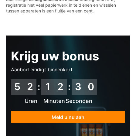
registratie niet veel papierwerk in te dienen en wisselen
tussen apparaten is een fluitje van een cent.
Krijg uw bonus
Aanbod eindigt binnenkort
5
2
1
2
2
8
:
:
Uren
Minuten
Seconden
Meld u nu aan