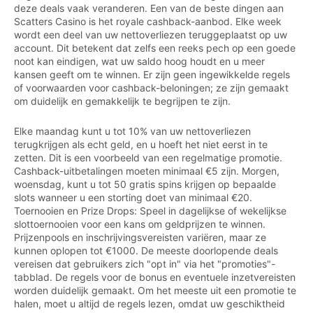
deze deals vaak veranderen. Een van de beste dingen aan
Scatters Casino is het royale cashback-aanbod. Elke week
wordt een deel van uw nettoverliezen teruggeplaatst op uw
account. Dit betekent dat zelfs een reeks pech op een goede
noot kan eindigen, wat uw saldo hoog houdt en u meer
kansen geeft om te winnen. Er zijn geen ingewikkelde regels
of voorwaarden voor cashback-beloningen; ze zijn gemaakt
om duidelijk en gemakkelijk te begrijpen te zijn.
Elke maandag kunt u tot 10% van uw nettoverliezen
terugkrijgen als echt geld, en u hoeft het niet eerst in te
zetten. Dit is een voorbeeld van een regelmatige promotie.
Cashback-uitbetalingen moeten minimaal €5 zijn. Morgen,
woensdag, kunt u tot 50 gratis spins krijgen op bepaalde
slots wanneer u een storting doet van minimaal €20.
Toernooien en Prize Drops: Speel in dagelijkse of wekelijkse
slottoernooien voor een kans om geldprijzen te winnen.
Prijzenpools en inschrijvingsvereisten variëren, maar ze
kunnen oplopen tot €1000. De meeste doorlopende deals
vereisen dat gebruikers zich "opt in" via het "promoties"-
tabblad. De regels voor de bonus en eventuele inzetvereisten
worden duidelijk gemaakt. Om het meeste uit een promotie te
halen, moet u altijd de regels lezen, omdat uw geschiktheid