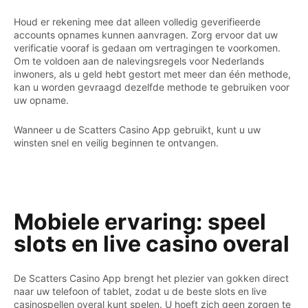
Houd er rekening mee dat alleen volledig geverifieerde
accounts opnames kunnen aanvragen. Zorg ervoor dat uw
verificatie vooraf is gedaan om vertragingen te voorkomen.
Om te voldoen aan de nalevingsregels voor Nederlands
inwoners, als u geld hebt gestort met meer dan één methode,
kan u worden gevraagd dezelfde methode te gebruiken voor
uw opname.
Wanneer u de Scatters Casino App gebruikt, kunt u uw
winsten snel en veilig beginnen te ontvangen.
Mobiele ervaring: speel
slots en live casino overal
De Scatters Casino App brengt het plezier van gokken direct
naar uw telefoon of tablet, zodat u de beste slots en live
casinospellen overal kunt spelen. U hoeft zich geen zorgen te