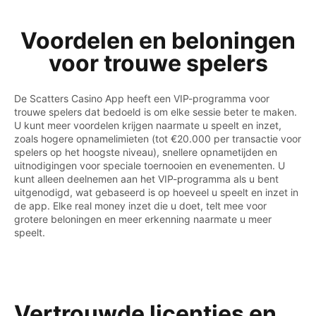
Voordelen en beloningen
voor trouwe spelers
De Scatters Casino App heeft een VIP-programma voor
trouwe spelers dat bedoeld is om elke sessie beter te maken.
U kunt meer voordelen krijgen naarmate u speelt en inzet,
zoals hogere opnamelimieten (tot €20.000 per transactie voor
spelers op het hoogste niveau), snellere opnametijden en
uitnodigingen voor speciale toernooien en evenementen. U
kunt alleen deelnemen aan het VIP-programma als u bent
uitgenodigd, wat gebaseerd is op hoeveel u speelt en inzet in
de app. Elke real money inzet die u doet, telt mee voor
grotere beloningen en meer erkenning naarmate u meer
speelt.
Vertrouwde licenties en